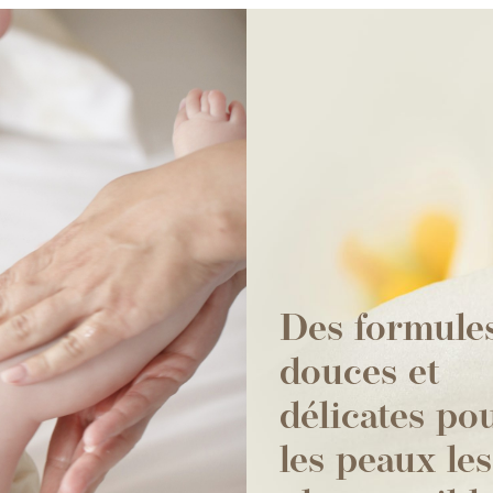
Des formule
douces et
délicates po
les peaux les