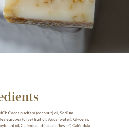
edients
NCI:
Cocos nucifera (coconut) oil, Sodium
ea europea (olive) fruit oil, Aqua (water), Glycerin,
oybean) oil, Caléndula officinalis flower*, Caléndula