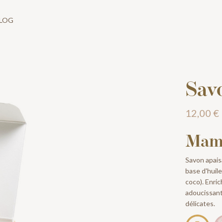
LOG
Sav
12,00 €
Mam
Savon apais
base d'huile
coco). Enri
adoucissante
délicates.