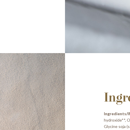
Ingr
Ingredients/I
hydroxide**, Ol
Glycine soja (s