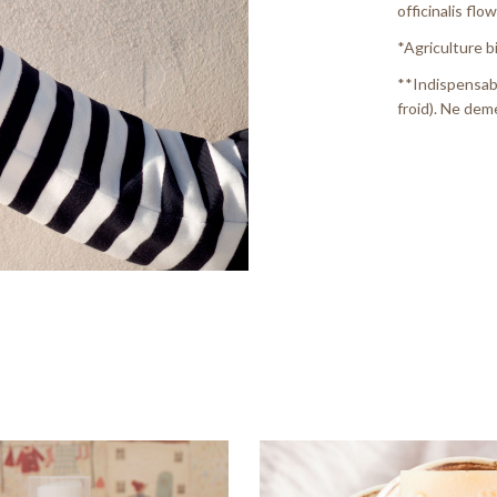
officinalis fl
*Agriculture b
**Indispensabl
froid). Ne dem