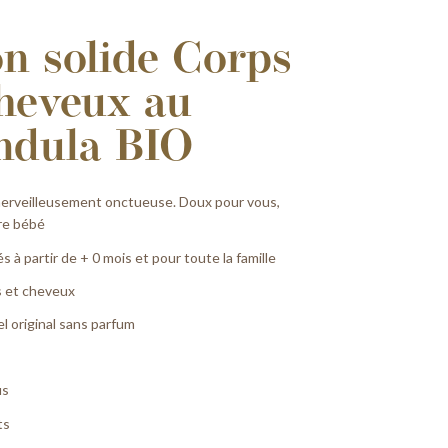
n solide Corps
heveux au
ndula BIO
erveilleusement onctueuse. Doux pour vous,
re bébé
s à partir de + 0 mois et pour toute la famille
s et cheveux
l original sans parfum
us
ts