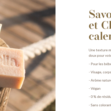
Savo
et C
cale
Une texture m
doux pour vot
- Pour les bébé
- Visage, corp
- Arôme nature
- Végan
- 0 % de résid
- Sans coloran