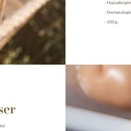
- Hypoallergé
- Dermatologi
- 100 g.
ser
ter