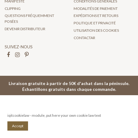
MANIFESTE
CONDITIONS GÉNÉRALES
CLIPPING
MODALITÉS DE PAIEMENT
QUESTIONS FRÉQUEMMENT
EXPÉDITIONS ET RETOURS
POSÉES
POLITIQUE ET PRIVACITÉ
DEVENIR DISTRIBUTEUR
UTILISATION DES COOKIES
CONTACTAR
SUIVEZ-NOUS
Livraison gratuite à partir de 50€ d'achat dans la péninsule.
Échantillons gratuits dans chaque commande.
iqitcookielaw - module, put here your own cookie law text
Accept