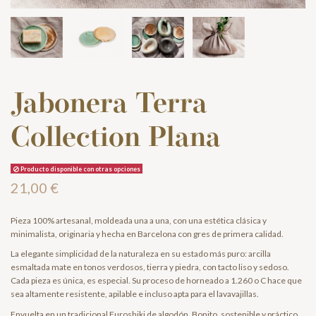
Jabonera Terra
Collection Plana
Producto disponible con otras opciones
21,00 €
Pieza 100% artesanal, moldeada una a una, con una estética clásica y
minimalista, originaria y hecha en Barcelona con gres de primera calidad.
La elegante simplicidad de la naturaleza en su estado más puro: arcilla
esmaltada mate en tonos verdosos, tierra y piedra, con tacto liso y sedoso.
Cada pieza es única, es especial. Su proceso de horneado a 1.260 o C hace que
sea altamente resistente, apilable e incluso apta para el lavavajillas.
Envuelta en un tradicional Furoshiki de algodón. Bonito, sostenible y práctico