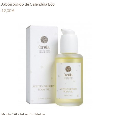
Jabón Sólido de Caléndula Eco
12,00 €
Body Oil - Mamá y Bebé