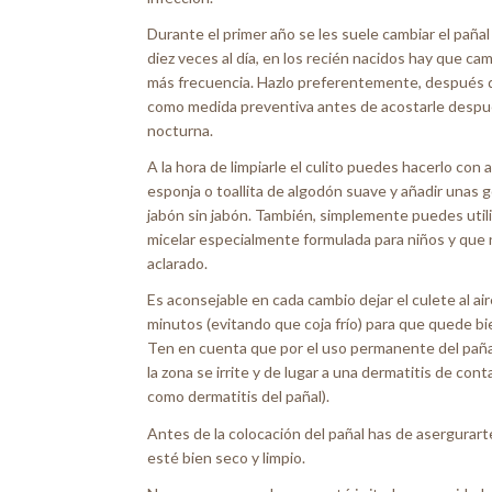
Durante el primer año se les suele cambiar el pañal
diez veces al día, en los recién nacidos hay que ca
más frecuencia. Hazlo preferentemente, después d
como medida preventiva antes de acostarle despu
nocturna.
A la hora de limpiarle el culito puedes hacerlo con a
esponja o toallita de algodón suave y añadir unas 
jabón sin jabón. También, simplemente puedes util
micelar especialmente formulada para niños y que 
aclarado.
Es aconsejable en cada cambio dejar el culete al ai
minutos (evitando que coja frío) para que quede bi
Ten en cuenta que por el uso permanente del pañal
la zona se irrite y de lugar a una dermatitis de con
como dermatitis del pañal).
Antes de la colocación del pañal has de asergurart
esté bien seco y limpio.