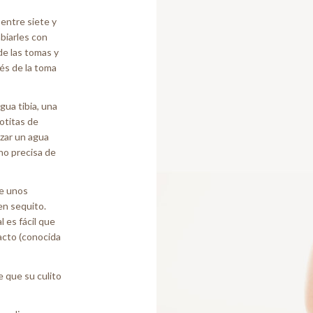
 entre siete y
mbiarles con
e las tomas y
és de la toma
gua tibia, una
gotitas de
izar un agua
no precisa de
re unos
en sequito.
 es fácil que
tacto (conocida
e que su culito