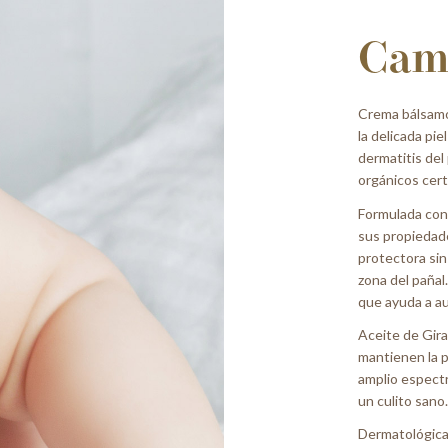
Cam
Crema bálsamo
la delicada pie
dermatitis del
orgánicos cert
Formulada con 
sus propiedad
protectora sin
zona del paña
que ayuda a aum
Aceite de Gir
mantienen la p
amplio espect
un culito sano
Dermatológic