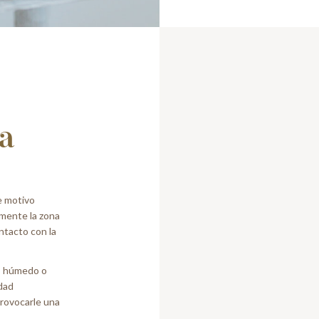
ia
te motivo
lmente la zona
ontacto con la
es húmedo o
edad
provocarle una