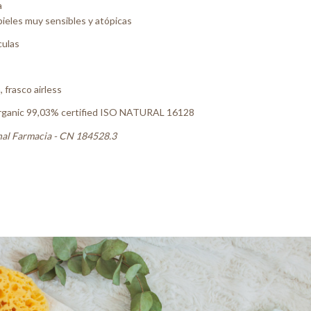
a
pieles muy sensibles y atópicas
culas
, frasco airless
rganic 99,03% certified ISO NATURAL 16128
al Farmacia - CN 184528.3