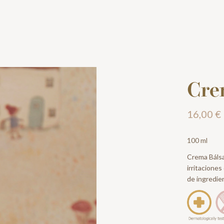
Cre
16,00 €
100 ml
Crema Bálsa
irritacione
de ingredie