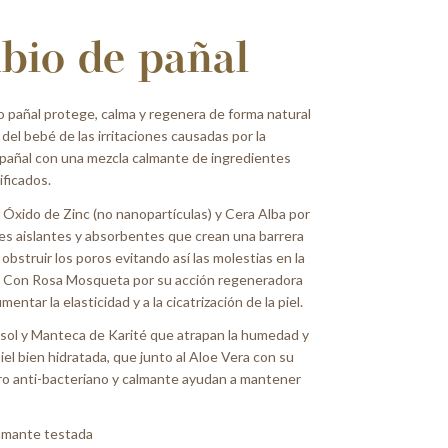
bio de pañal
 pañal protege, calma y regenera de forma natural
l del bebé de las irritaciones causadas por la
 pañal con una mezcla calmante de ingredientes
ificados.
Óxido de Zinc (no nanopartículas) y Cera Alba por
es aislantes y absorbentes que crean una barrera
 obstruir los poros evitando así las molestias en la
l. Con Rosa Mosqueta por su acción regeneradora
entar la elasticidad y a la cicatrización de la piel.
asol y Manteca de Karité que atrapan la humedad y
iel bien hidratada, que junto al Aloe Vera con su
ro anti-bacteriano y calmante ayudan a mantener
.
amante testada