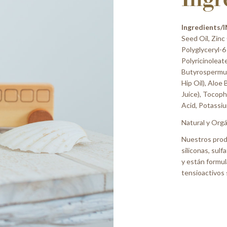
Ingr
Ingredients/I
Seed Oil, Zinc
Polyglyceryl-6
Polyricinoleat
Butyrospermum 
Hip Oil), Aloe
Juice), Tocop
Acid, Potassiu
Natural y Org
Nuestros prod
siliconas, sulf
y están formu
tensioactivos