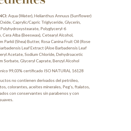
edientes
NCI:
Aqua (Water), Helianthus Annuus (Sunflower)
 Oxide, Caprylic/Capric Triglyceride, Glycerin,
 Polyhydroxystearate, Polyglyceryl-6
e, Cera Alba (Beeswax), Cetearyl Alcohol,
Parkii (Shea) Butter, Rosa Canina Fruit Oil (Rose
 Barbadensis Leaf Extract (Aloe Barbadensis Leaf
heryl Acetate, Sodium Chloride, Dehydroacetic
m Sorbate, Glyceryl Caprate, Benzyl Alcohol
ánico 99,03% certificado ISO NATURAL 16128
uctos no contienen derivados del petróleo,
atos, colorantes, aceites minerales, Peg’s, ftalatos,
lados con conservantes sin parabenos y con
 suaves.